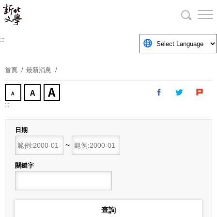
跳
到
主
要
:::
內
容
首頁
最新消息
區
塊
:::
日期
開始日期
~
結束日期
關鍵字