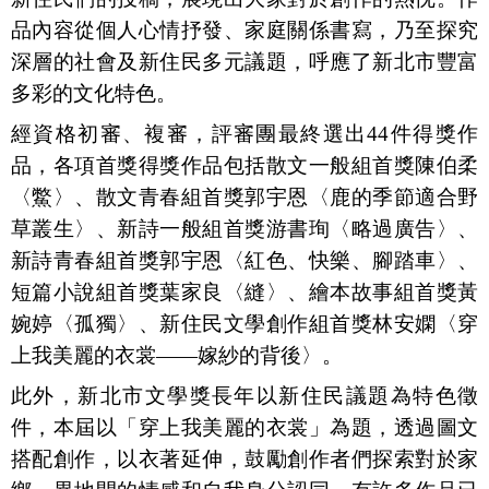
品內容從個人心情抒發、家庭關係書寫，乃至探究
深層的社會及新住民多元議題，呼應了新北市豐富
多彩的文化特色。
經資格初審、複審，評審團最終選出
44
件得獎作
品，各項首獎得獎作品包括散文一般組首獎陳伯柔
〈鱉〉、散文青春組首獎郭宇恩〈鹿的季節適合野
草叢生〉、新詩一般組首獎
游書珣〈略過廣告〉
、
新詩青春組首獎
郭宇恩〈紅色、快樂、腳踏車〉
、
短篇小說組首獎葉家良〈縫〉、繪本故事組首獎
黃
婉婷〈孤獨〉
、新住民文學創作組首獎
林安嫻〈穿
上我美麗的衣裳——嫁紗的背後〉
。
此外，新北市文學獎長年以新住民議題為特色徵
件，本屆以「穿上我美麗的衣裳」為題，透過圖文
搭配創作，以衣著延伸，鼓勵創作者們探索對於家