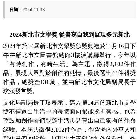
日期：
2024-11-18
2024
新北市文學獎 從書寫自我到展現多元新北
2024
年第
14
屆新北市文學獎頒獎典禮於11月
16
日下
午在新北市立圖書館總館
3
樓演講廳舉行，今年以
「有時創作，有時生活」為主題，徵得
2,102
件作
品，展現大眾對於創作的熱情，最後選出
44
件得獎
作品，總獎金
131
萬，並由新北市文化局副局長于
玟頒發首獎。
文化局副局長于玟
表示，邁入第
14
屆的
新北市文學
獎不僅道出生活中的每個面向都能挖掘靈感，也希
望鼓勵創作者們跟隨生活步調寫出自己獨有的生命
經驗。本屆共徵得
2,102
件作品，包含海內外華人和
新住民們的投稿，展現出大家對於創作的熱忱。作