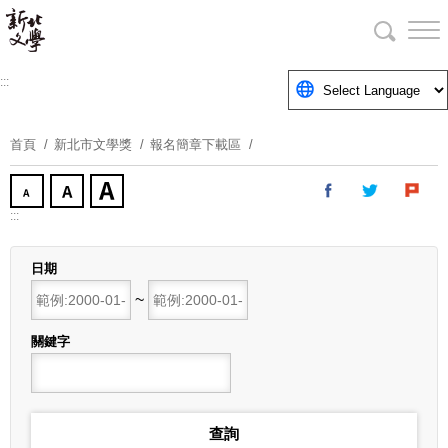
跳
到
主
要
:::
內
容
首頁
新北市文學獎
報名簡章下載區
區
塊
:::
日期
開始日期
~
結束日期
關鍵字